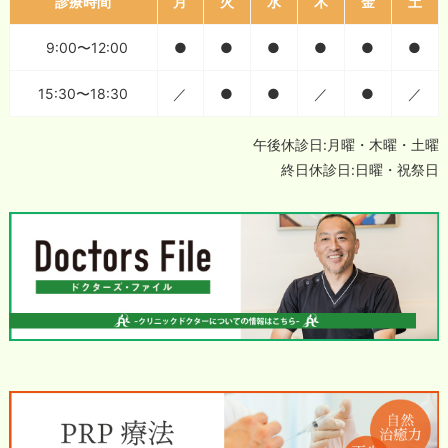
診療時間
月
火
水
木
金
土
9:00〜12:00
●
●
●
●
●
●
15:30〜18:30
／
●
●
／
●
／
午後休診日:月曜・木曜・土曜
終日休診日:日曜・祝祭日